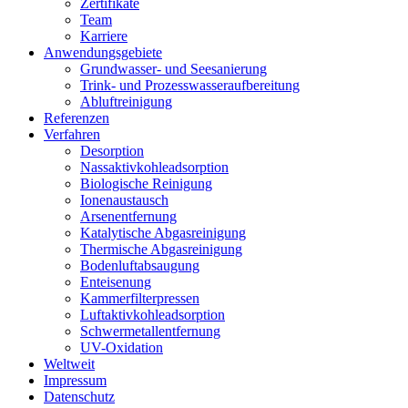
Zertifikate
Team
Karriere
Anwendungsgebiete
Grundwasser- und Seesanierung
Trink- und Prozesswasseraufbereitung
Abluftreinigung
Referenzen
Verfahren
Desorption
Nassaktivkohleadsorption
Biologische Reinigung
Ionenaustausch
Arsenentfernung
Katalytische Abgasreinigung
Thermische Abgasreinigung
Bodenluftabsaugung
Enteisenung
Kammerfilterpressen
Luftaktivkohleadsorption
Schwermetallentfernung
UV-Oxidation
Weltweit
Impressum
Datenschutz