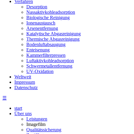
Verfahren
Desorption
Nassaktivkohleadsorption
Biologische Reinigung
Ionenaustausch
Arsenentfernung
Katalytische Abgasreinigung
Thermische Abgasreinigung
Bodenluftabsaugung
Enteisenung
Kammerfilterpressen
Luftaktivkohleadsorption
Schwermetallentfernung
UV-Oxidation
Weltweit
Impressum
Datenschutz
☰
start
Über uns
Leistungen
Imagefilm
Qualitätssicherung